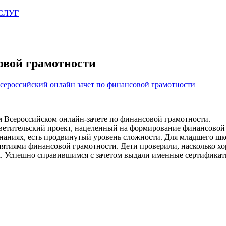
СЛУГ
овой грамотности
сероссийский онлайн зачет по финансовой грамотности
 Всероссийском онлайн-зачете по финансовой грамотности.
осветительский проект, нацеленный на формирование финансово
х знаниях, есть продвинутый уровень сложности. Для младшего ш
нятиями финансовой грамотности. Дети проверили, насколько х
х. Успешно справившимся с зачетом выдали именные сертификат