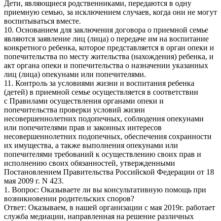
Дети, являющиеся родственниками, передаются в одну
приемную семью, за исключением случаев, когда они не могут
воспитываться вместе.
10. Основанием для заключения договора о приемной семье
являются заявление лиц (лица) о передаче им на воспитание
конкретного ребенка, которое представляется в орган опеки и
попечительства по месту жительства (нахождения) ребенка, и
акт органа опеки и попечительства о назначении указанных
лиц (лица) опекунами или попечителями.
11. Контроль за условиями жизни и воспитания ребенка
(детей) в приемной семье осуществляется в соответствии
с Правилами осуществления органами опеки и
попечительства проверки условий жизни
несовершеннолетних подопечных, соблюдения опекунами
или попечителями прав и законных интересов
несовершеннолетних подопечных, обеспечения сохранности
их имущества, а также выполнения опекунами или
попечителями требований к осуществлению своих прав и
исполнению своих обязанностей, утвержденными
Постановлением Правительства Российской Федерации от 18
мая 2009 г. N 423.
1. Вопрос: Оказываете ли вы консультативную помощь при
возникновении родительских споров?
Ответ: Оказываем, в нашей организации с мая 2019г. работает
служба медиации, направленная на решение различных