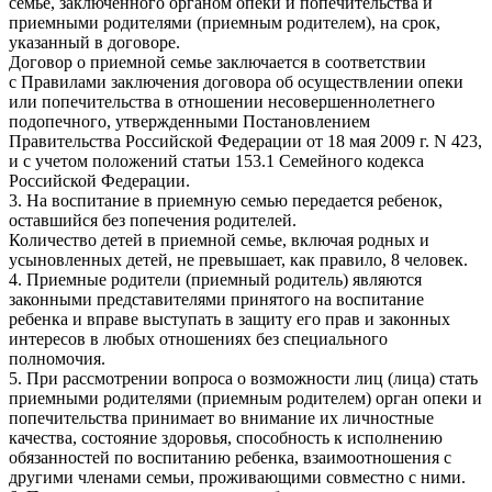
семье, заключенного органом опеки и попечительства и
приемными родителями (приемным родителем), на срок,
указанный в договоре.
Договор о приемной семье заключается в соответствии
с Правилами заключения договора об осуществлении опеки
или попечительства в отношении несовершеннолетнего
подопечного, утвержденными Постановлением
Правительства Российской Федерации от 18 мая 2009 г. N 423,
и с учетом положений статьи 153.1 Семейного кодекса
Российской Федерации.
3. На воспитание в приемную семью передается ребенок,
оставшийся без попечения родителей.
Количество детей в приемной семье, включая родных и
усыновленных детей, не превышает, как правило, 8 человек.
4. Приемные родители (приемный родитель) являются
законными представителями принятого на воспитание
ребенка и вправе выступать в защиту его прав и законных
интересов в любых отношениях без специального
полномочия.
5. При рассмотрении вопроса о возможности лиц (лица) стать
приемными родителями (приемным родителем) орган опеки и
попечительства принимает во внимание их личностные
качества, состояние здоровья, способность к исполнению
обязанностей по воспитанию ребенка, взаимоотношения с
другими членами семьи, проживающими совместно с ними.